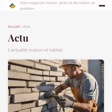
Votre magazine maison, jardin et décoration au
quotidien
Accueil
› Actu
Actu
L'actualité maison et habitat