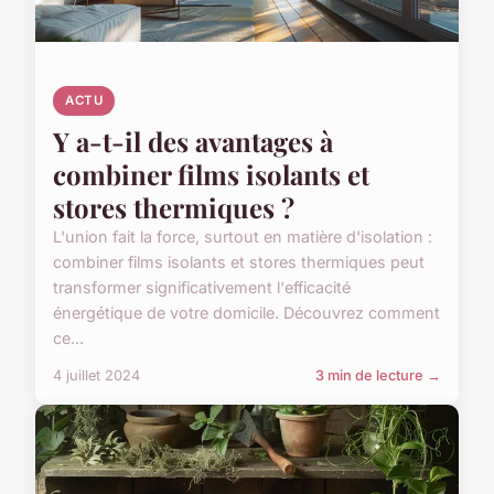
ACTU
Y a-t-il des avantages à
combiner films isolants et
stores thermiques ?
L'union fait la force, surtout en matière d'isolation :
combiner films isolants et stores thermiques peut
transformer significativement l'efficacité
énergétique de votre domicile. Découvrez comment
ce...
4 juillet 2024
3 min de lecture →