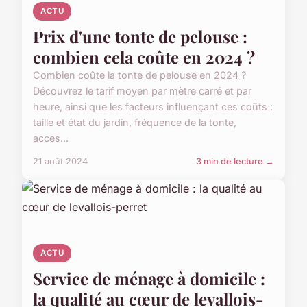
ACTU
Prix d'une tonte de pelouse :
combien cela coûte en 2024 ?
Combien coûte la tonte de pelouse en 2024 ?
Découvrez le tarif moyen par mètre carré et par
heure, ainsi que les facteurs influençant ces coûts :
taille et état du jardin, fréquence de la tonte,
acces...
21 août 2024
3 min de lecture →
ACTU
Service de ménage à domicile :
la qualité au cœur de levallois-