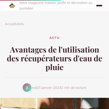
Votre magazine maison, jardin et décoration au
quotidien
Accueil
›
Actu
ACTU
Avantages de l'utilisation
des récupérateurs d'eau de
pluie
zoé
21 janvier 2024
2 min de lecture
Z