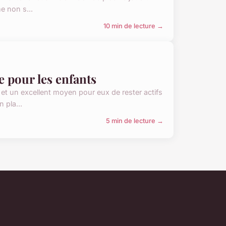
e non s...
10 min de lecture →
 pour les enfants
 et un excellent moyen pour eux de rester actifs
 pla...
5 min de lecture →