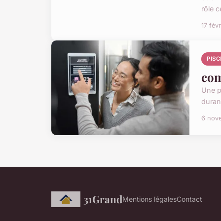
rôle c
17 fév
PISC
com
Une p
durant
6 nov
31Grand
Mentions légales
Contact