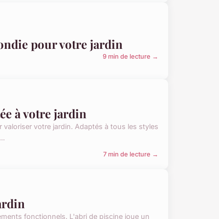
ondie pour votre jardin
9 min de lecture →
ée à votre jardin
r valoriser votre jardin. Adaptés à tous les styles
..
7 min de lecture →
ardin
éments fonctionnels. L'abri de piscine joue un