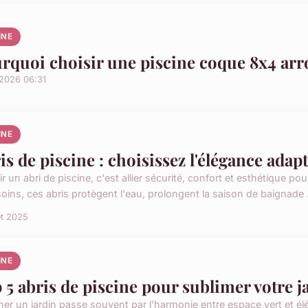
INE
rquoi choisir une piscine coque 8x4 arr
/2026 06:31
INE
is de piscine : choisissez l'élégance adapt
r un abri de piscine, c'est allier sécurité, confort et esthétique pou
oins, ces abris protègent l'eau, prolongent la saison de baignade .
let 2025
INE
 5 abris de piscine pour sublimer votre j
mer un jardin passe souvent par l'harmonie entre espace vert et él