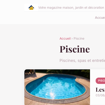
Votre magazine maison, jardin et décoration 
Accuei
Accueil
› Piscine
Piscine
Piscines, spas et entreti
PISC
Les
03/08