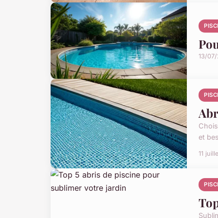
PISC
Pou
13/07
PISC
Abr
Choisi
et bes
11 juil
PISC
Top
Subli