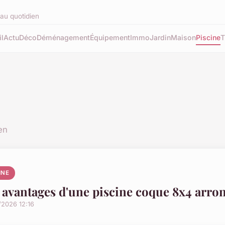
au quotidien
l
Actu
Déco
Déménagement
Équipement
Immo
Jardin
Maison
Piscine
T
en
INE
 avantages d'une piscine coque 8x4 arro
/2026 12:16