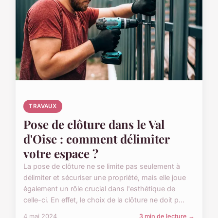
TRAVAUX
Pose de clôture dans le Val
d'Oise : comment délimiter
votre espace ?
La pose de clôture ne se limite pas seulement à
délimiter et sécuriser une propriété, mais elle joue
également un rôle crucial dans l'esthétique de
celle-ci. En effet, le choix de la clôture ne doit p...
4 mai 2024
3 min de lecture →