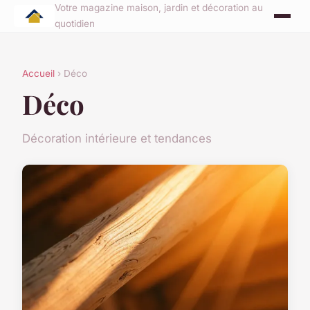
Votre magazine maison, jardin et décoration au
quotidien
Accueil
› Déco
Déco
Décoration intérieure et tendances