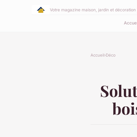
Votre magazine maison, jardin et décoration 
Accuei
Accueil
›
Déco
Solut
boi