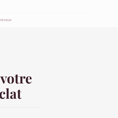
ravaux
 votre
clat