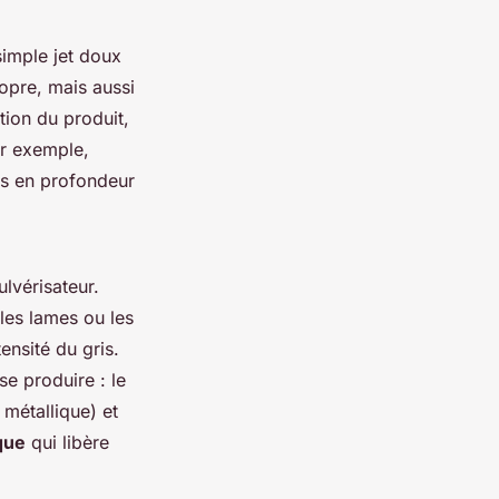
simple jet doux
ropre, mais aussi
tion du produit,
ar exemple,
es en profondeur
lvérisateur.
 les lames ou les
tensité du gris.
e produire : le
 métallique) et
que
qui libère