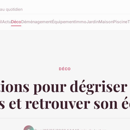
au quotidien
l
Actu
Déco
Déménagement
Équipement
Immo
Jardin
Maison
Piscine
T
DÉCO
ions pour dégriser
s et retrouver son é