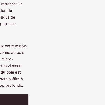
r redonner un
tion de
ésidus de
 pour une
ux entre le bois
 donne au bois
e micro-
ières viennent
 du bois est
peut suffire à
trop profonde.