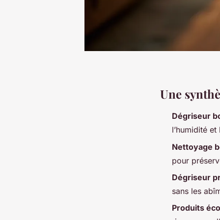
Une synthès
Dégriseur b
l’humidité e
Nettoyage b
pour préserve
Dégriseur p
sans les abî
Produits éc