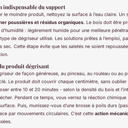
n indispensable du support
r le moindre produit, nettoyez la surface à l’eau claire. Un 
iner poussières et résidus organiques
. Le bois doit être p
 d’humidité : légèrement humide pour une meilleure pénétra
 type de dégriseur utilisé. Les solutions prêtes à l’emploi, p
s sec. Cette étape évite que les saletés ne soient repoussé
tion.
du produit dégrisant
griseur de façon généreuse, au pinceau, au rouleau ou au pu
 clé. Le produit doit couvrir chaque centimètre, sans oublier
oser entre 10 et 20 minutes - selon la densité du bois et l’in
écher. Pendant ce temps, vous verrez la réaction chimique s
surface. Puis, munissez-vous d’une brosse à poils durs (pas
rface par mouvements circulaires. C’est cette
action mécani
ssées.