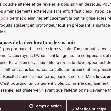
 la couche altérée et de révéler le bois sain en dessous. Pou
s aménagements extérieurs sans effort fastidieux, l'applica
 bois
permet d'éliminer efficacement la patine grise et les r
roduits agissent en profondeur tout en préparant la surface
ion.
 causes de la décoloration de vos bois
ît pas par hasard. Il est le signe visible d’un combat silencie
ement. Les rayons UV cassent la lignine, ce composant qui
gine. Parallèlement, l’humidité favorise le développement d
’infiltrent dans les pores. La pollution urbaine et les pouss
t. Résultat : une surface terne, parfois noircie. Mais
le cœur
 C’est pourquoi un traitement ciblé, comme le dégrisement, 
essentiel est d’intervenir avant que l’altération ne devienne 
⏱️ Temps d'action
s
✨ Bénéfice principal