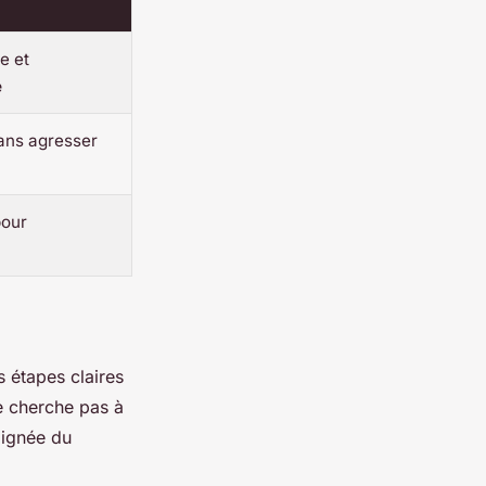
e et
e
sans agresser
pour
 étapes claires
ne cherche pas à
oignée du