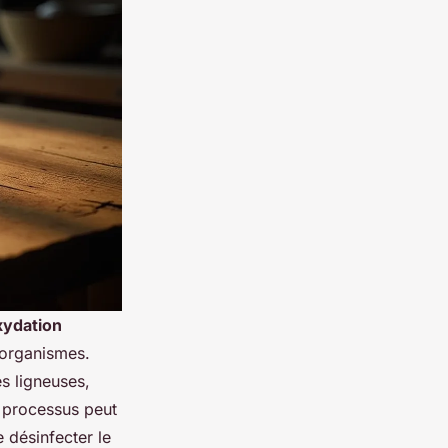
xydation
-organismes.
es ligneuses,
e processus peut
 désinfecter le