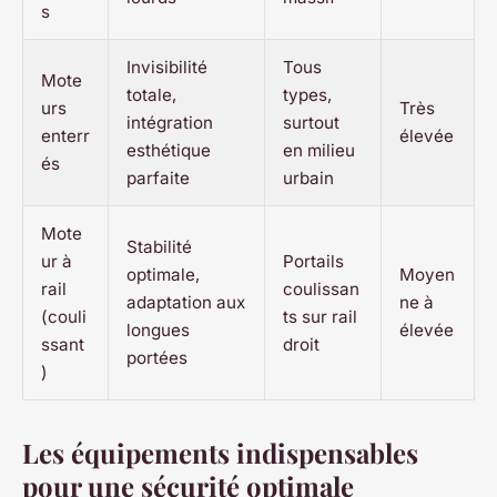
s
Invisibilité
Tous
Mote
totale,
types,
urs
Très
intégration
surtout
enterr
élevée
esthétique
en milieu
és
parfaite
urbain
Mote
Stabilité
ur à
Portails
optimale,
Moyen
rail
coulissan
adaptation aux
ne à
(couli
ts sur rail
longues
élevée
ssant
droit
portées
)
Les équipements indispensables
pour une sécurité optimale