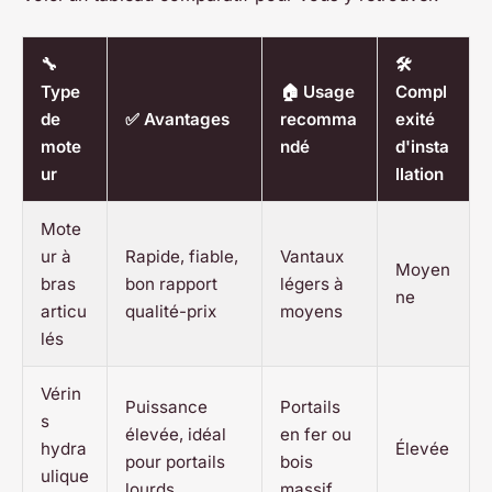
🔧
🛠️
Type
🏠 Usage
Compl
de
✅ Avantages
recomma
exité
mote
ndé
d'insta
ur
llation
Mote
ur à
Rapide, fiable,
Vantaux
Moyen
bras
bon rapport
légers à
ne
articu
qualité-prix
moyens
lés
Vérin
Puissance
Portails
s
élevée, idéal
en fer ou
hydra
Élevée
pour portails
bois
ulique
lourds
massif