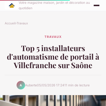
Votre magazine maison, jardin et décoration au
quotidien
Accueil
›
Travaux
TRAVAUX
Top 5 installateurs
d'automatisme de portail à
Villefranche sur Saône
Auberte
05/05/2026 17:24
11 min de lecture
A