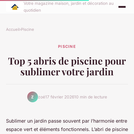
Votre magazine maison, jardin et décoration au
quotidien
Accueil
›
Piscine
PISCINE
Top 5 abris de piscine pour
sublimer votre jardin
zoé
17 février 2026
10 min de lecture
Z
Sublimer un jardin passe souvent par l’harmonie entre
espace vert et éléments fonctionnels. L’abri de piscine