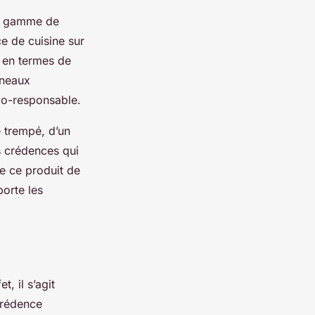
ge gamme de
e de cuisine sur
e en termes de
nneaux
éco-responsable.
 trempé, d’un
s crédences qui
e ce produit de
porte les
, il s’agit
 crédence