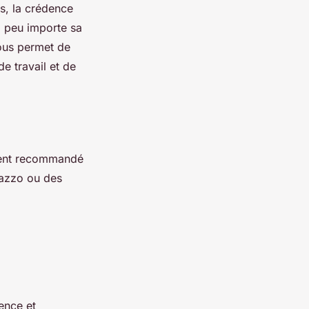
s, la crédence
, peu importe sa
vous permet de
e travail et de
ement recommandé
razzo ou des
ence et