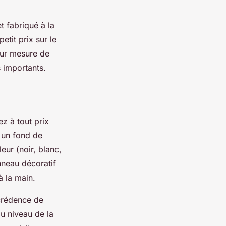
 fabriqué à la
tit prix sur le
sur mesure de
ls importants.
ez à tout prix
t un fond de
eur (noir, blanc,
nneau décoratif
à la main.
 crédence de
au niveau de la