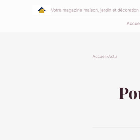
Votre magazine maison, jardin et décoration 
Accuei
Accueil
›
Actu
Po