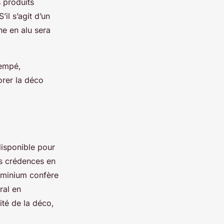
s produits
il s’agit d’un
ne en alu sera
rempé,
orer la déco
isponible pour
es crédences en
aluminium confère
ral en
ité de la déco,