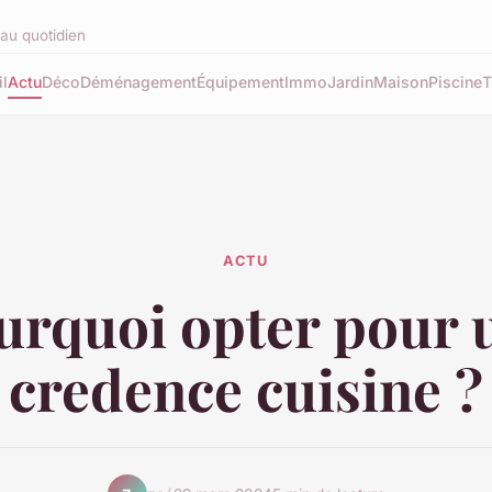
au quotidien
l
Actu
Déco
Déménagement
Équipement
Immo
Jardin
Maison
Piscine
T
ACTU
urquoi opter pour 
credence cuisine ?