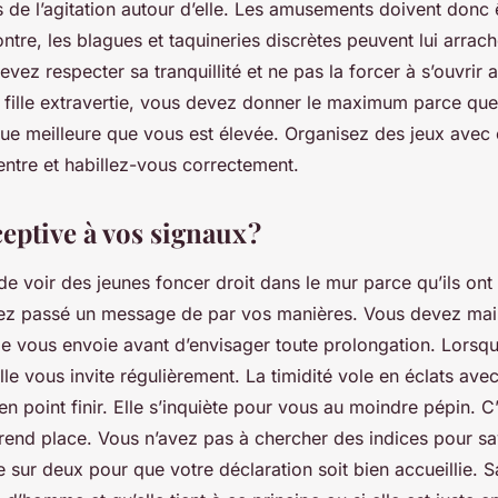
 de l’agitation autour d’elle. Les amusements doivent donc
ontre, les blagues et taquineries discrètes peuvent lui arrac
evez respecter sa tranquillité et ne pas la forcer à s’ouvrir
 fille extravertie, vous devez donner le maximum parce que 
nue meilleure que vous est élevée. Organisez des jeux avec
ventre et habillez-vous correctement.
ceptive à vos signaux ?
e de voir des jeunes foncer droit dans le mur parce qu’ils on
vez passé un message de par vos manières. Vous devez ma
lle vous envoie avant d’envisager toute prolongation. Lorsq
lle vous invite régulièrement. La timidité vole en éclats ave
n point finir. Elle s’inquiète pour vous au moindre pépin. C
rend place. Vous n’avez pas à chercher des indices pour s
sur deux pour que votre déclaration soit bien accueillie. S