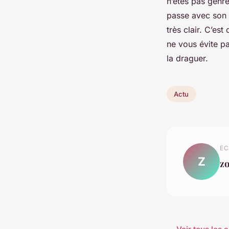
n’êtes pas genre
passe avec son 
très clair. C’es
ne vous évite pa
la draguer.
Actu
EC
Z
z