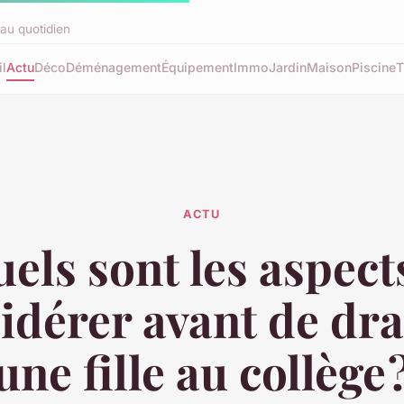
au quotidien
l
Actu
Déco
Déménagement
Équipement
Immo
Jardin
Maison
Piscine
T
ACTU
els sont les aspect
idérer avant de dr
une fille au collège 