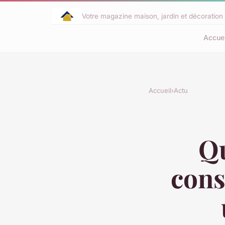
Votre magazine maison, jardin et décoration 
Accuei
Accueil
›
Actu
Qu
cons