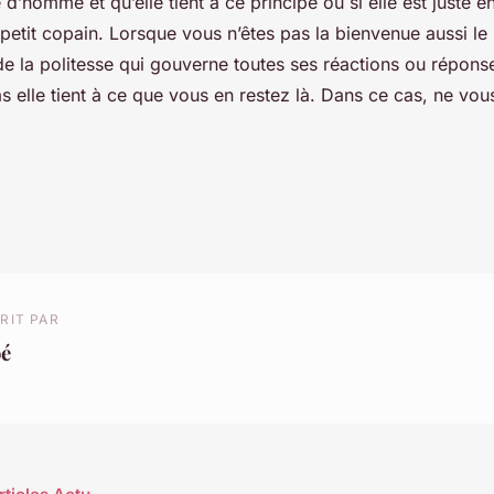
 d’homme et qu’elle tient à ce principe ou si elle est juste 
petit copain. Lorsque vous n’êtes pas la bienvenue aussi l
t de la politesse qui gouverne toutes ses réactions ou répons
s elle tient à ce que vous en restez là. Dans ce cas, ne vou
RIT PAR
oé