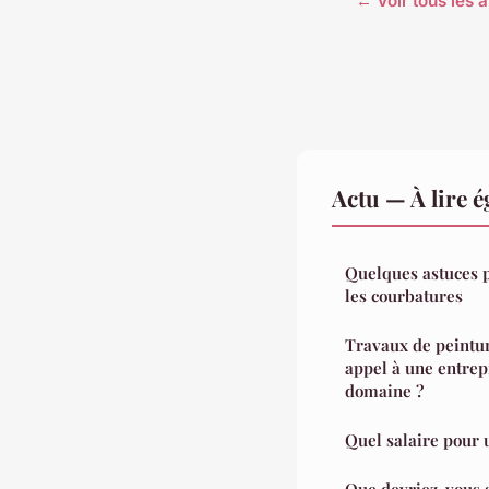
← Voir tous les a
Actu — À lire 
Quelques astuces 
les courbatures
Travaux de peintur
appel à une entrep
domaine ?
Quel salaire pour 
Que devriez-vous s