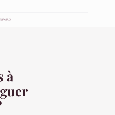
ravaux
s à
aguer
?