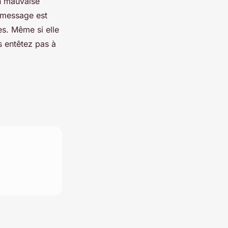
en mauvaise
e message est
es. Même si elle
s entêtez pas à