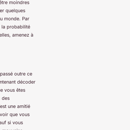
 être moindres
her quelques
 au monde. Par
la probabilité
 elles, amenez à
t passé outre ce
intenant décoder
ue vous êtes
c des
’est une amitié
avoir que vous
auf si vous