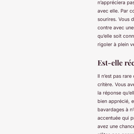
n’appréciera pas
avec elle. Par c
sourires. Vous d
contre avec une
qu’elle soit con
rigoler à plein 
Est-elle ré
Il n’est pas rar
critère. Vous a
la réponse qu’e
bien apprécié, e
bavardages à n’e
accentuée qui p
avez une chance 