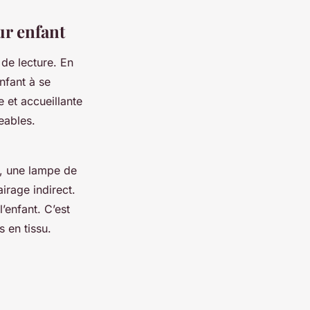
ur enfant
 de lecture. En
enfant à se
 et accueillante
eables.
.
d, une lampe de
irage indirect.
’enfant. C’est
s en tissu.