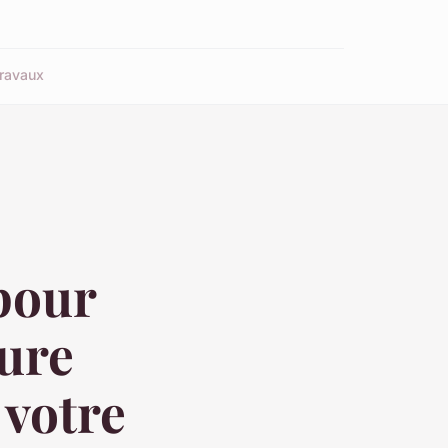
ravaux
pour
ure
 votre