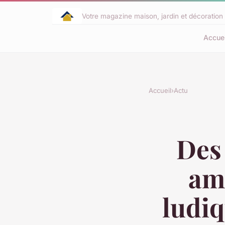
Votre magazine maison, jardin et décoration 
Accuei
Accueil
›
Actu
Des
am
ludiq