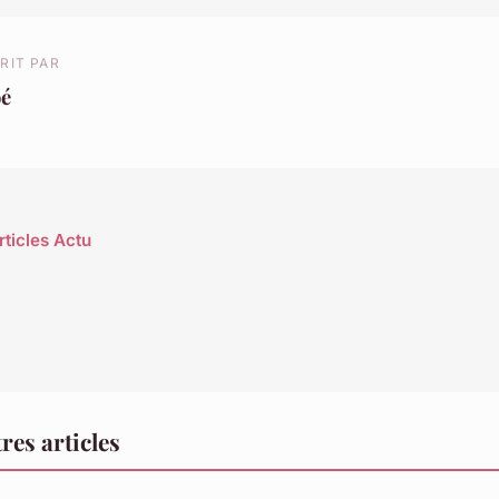
RIT PAR
oé
rticles Actu
res articles