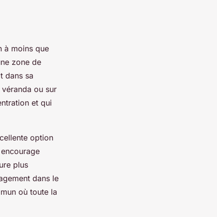
n à moins que
 une zone de
t dans sa
a véranda ou sur
ntration et qui
ellente option
a encourage
ure plus
énagement dans le
mmun où toute la