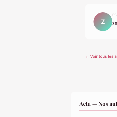
EC
Z
z
← Voir tous les a
Actu — Nos aut