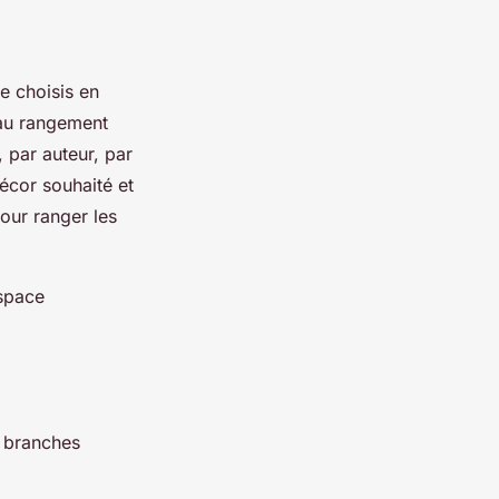
e choisis en
 au rangement
, par auteur, par
écor souhaité et
our ranger les
espace
s branches