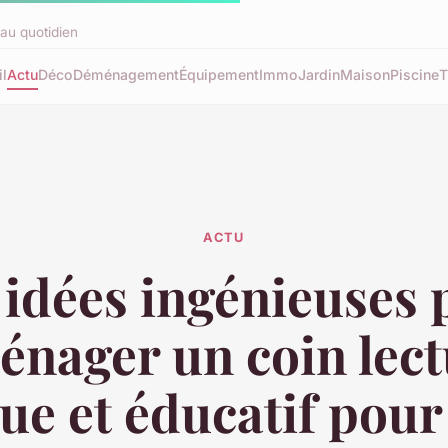
au quotidien
l
Actu
Déco
Déménagement
Équipement
Immo
Jardin
Maison
Piscine
T
ACTU
 idées ingénieuses 
énager un coin lect
ue et éducatif pour