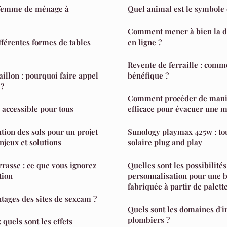
f femme de ménage à
Quel animal est le symbole d
Comment mener à bien la d
fférentes formes de tables
en ligne ?
Revente de ferraille : comme
illon : pourquoi faire appel
bénéfique ?
 ?
Comment procéder de maniè
e accessible pour tous
efficace pour évacuer une m
tion des sols pour un projet
Sunology playmax 425w : tout
jeux et solutions
solaire plug and play
rrasse : ce que vous ignorez
Quelles sont les possibilités
tion
personnalisation pour une 
fabriquée à partir de palette
ntages des sites de sexcam ?
Quels sont les domaines d'i
plombiers ?
quels sont les effets