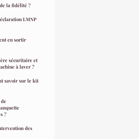
e la fidélité ?
éclaration LMNP
nt en sortir
re sécuritaire et
achine à laver ?
 savoir sur le kit
 de
banquette
s ?
ntervention des