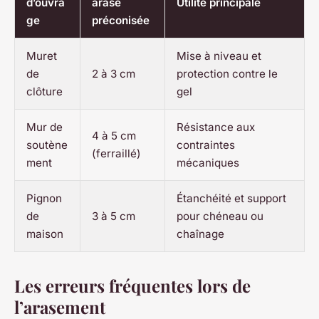
d’ouvra
arase
Utilité principale
ge
préconisée
Muret
Mise à niveau et
de
2 à 3 cm
protection contre le
clôture
gel
Mur de
Résistance aux
4 à 5 cm
soutène
contraintes
(ferraillé)
ment
mécaniques
Pignon
Étanchéité et support
de
3 à 5 cm
pour chéneau ou
maison
chaînage
Les erreurs fréquentes lors de
l’arasement