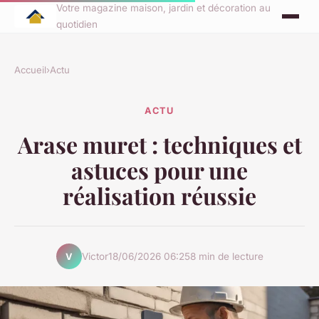
Votre magazine maison, jardin et décoration au
quotidien
Accueil
›
Actu
ACTU
Arase muret : techniques et
astuces pour une
réalisation réussie
Victor
18/06/2026 06:25
8 min de lecture
V