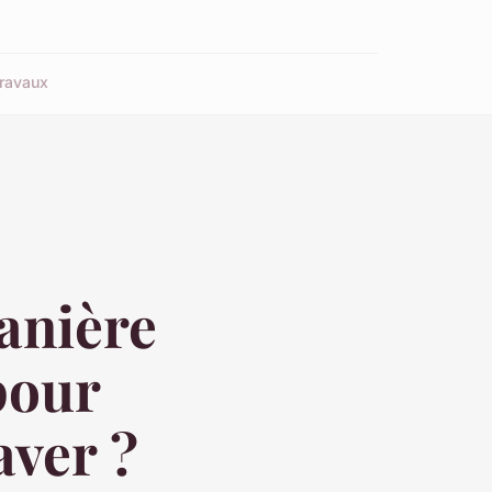
ravaux
anière
 pour
aver ?