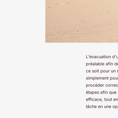
L'évacuation d'u
préalable afin d
ce soit pour u
simplement pour 
procéder correct
étapes afin que 
efficace, tout e
tâche en une opé