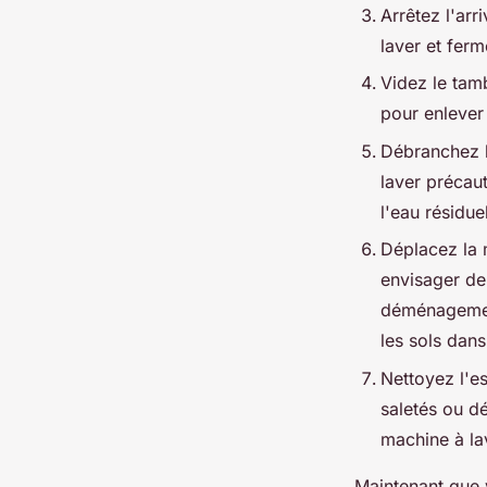
Arrêtez l'arr
laver et ferm
Videz le tamb
pour enlever
Débranchez l
laver précau
l'eau résiduel
Déplacez la 
envisager de 
déménagement
les sols dans
Nettoyez l'es
saletés ou d
machine à la
Maintenant que v