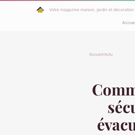
Votre magazine maison, jardin et décoration 
Accuei
Accueil
›
Actu
Comme
sécu
évacu