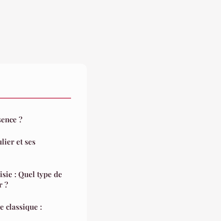
sence ?
lier et ses
r ?
 classique :