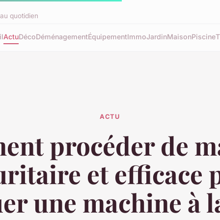
au quotidien
l
Actu
Déco
Déménagement
Équipement
Immo
Jardin
Maison
Piscine
T
ACTU
nt procéder de m
ritaire et efficace
er une machine à l