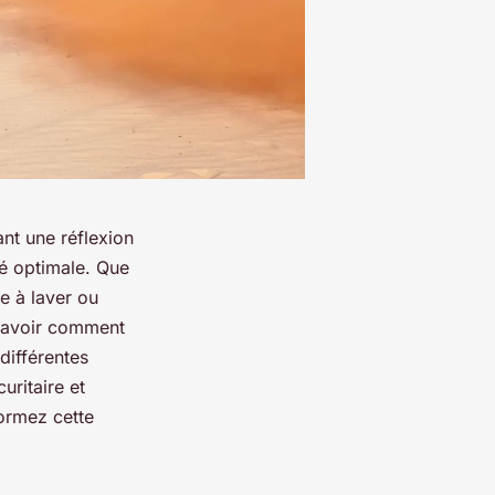
nt une réflexion
ité optimale. Que
 à laver ou
 savoir comment
différentes
uritaire et
formez cette