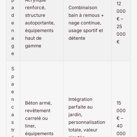
12
a
renforcé,
Combinaison
000
d
structure
bain à remous +
€ –
e
autoportante,
nage continue,
25
n
équipements
usage sportif et
000
a
haut de
détente
€
g
gamme
e
S
p
a
e
n
Intégration
Béton armé,
15
c
parfaite au
revêtement
000
a
jardin,
carrelé ou
€ –
s
personnalisation
liner,
40
tr
totale, valeur
équipements
000