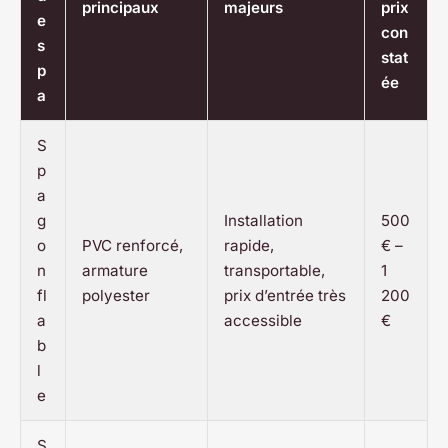
principaux
majeurs
prix
e
con
s
stat
p
ée
a
S
p
a
g
Installation
500
o
PVC renforcé,
rapide,
€ –
n
armature
transportable,
1
fl
polyester
prix d’entrée très
200
a
accessible
€
b
l
e
S