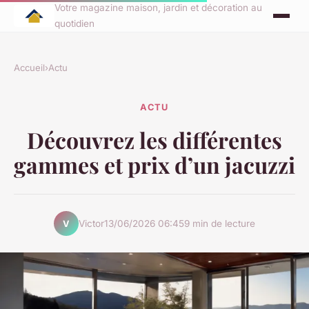
Votre magazine maison, jardin et décoration au
quotidien
Accueil
›
Actu
ACTU
Découvrez les différentes
gammes et prix d’un jacuzzi
Victor
13/06/2026 06:45
9 min de lecture
V