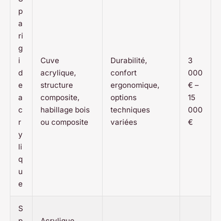
p
a
ri
g
i
Cuve
Durabilité,
3
d
acrylique,
confort
000
e
structure
ergonomique,
€ –
a
composite,
options
15
c
habillage bois
techniques
000
r
ou composite
variées
€
y
li
q
u
e
S
p
Acrylique