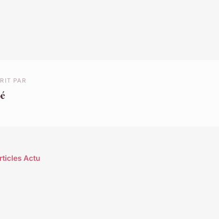
RIT PAR
oé
rticles Actu