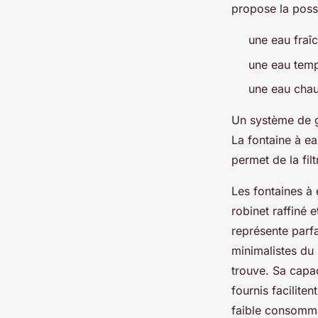
propose la poss
une eau fraî
une eau tem
une eau cha
Un système de ge
La fontaine à e
permet de la fil
Les fontaines à 
robinet raffiné 
représente parf
minimalistes du 
trouve. Sa capac
fournis facilite
faible consomma