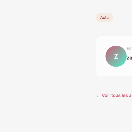
Actu
EC
Z
z
← Voir tous les a