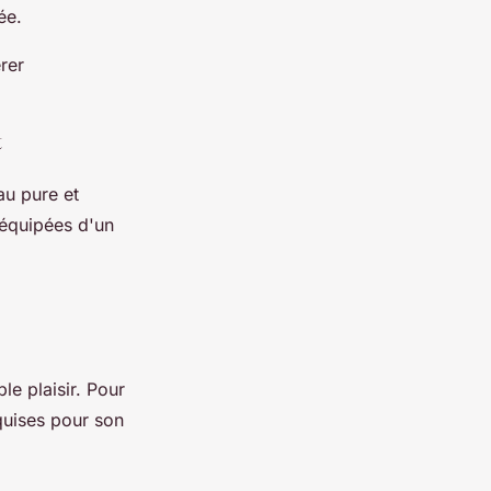
née.
rer
t
au pure et
t équipées d'un
le plaisir. Pour
equises pour son