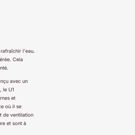
afraîchir l'eau.
érée. Cela
nté.
Conçu avec un
, le U1
rnes et
e où il se
t de ventilation
ure et sont à