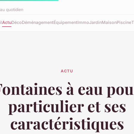
au quotidien
l
Actu
Déco
Déménagement
Équipement
Immo
Jardin
Maison
Piscine
T
ACTU
Fontaines à eau pou
particulier et ses
caractéristiques