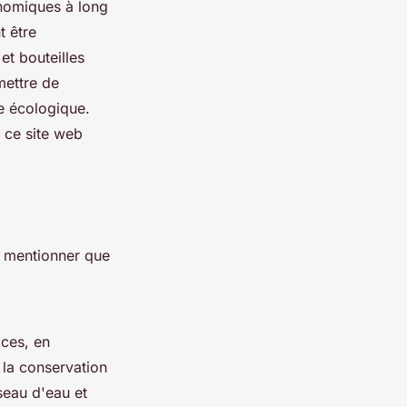
onomiques à long
t être
et bouteilles
mettre de
e écologique.
 ce site web
ne mentionner que
aces, en
t la conservation
seau d'eau et