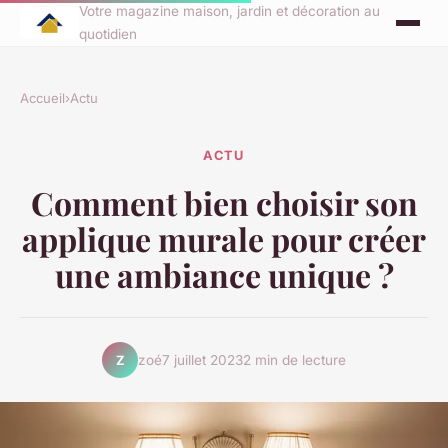
Votre magazine maison, jardin et décoration au
quotidien
Accueil
›
Actu
ACTU
Comment bien choisir son
applique murale pour créer
une ambiance unique ?
zoé
7 juillet 2023
2 min de lecture
Z