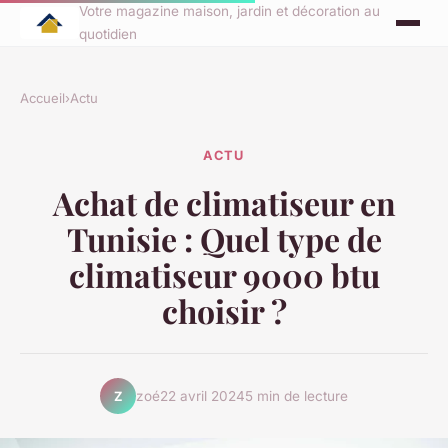
Votre magazine maison, jardin et décoration au
quotidien
Accueil
›
Actu
ACTU
Achat de climatiseur en
Tunisie : Quel type de
climatiseur 9000 btu
choisir ?
zoé
22 avril 2024
5 min de lecture
Z