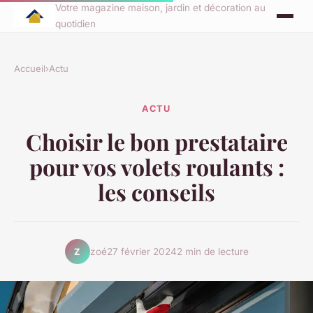
Votre magazine maison, jardin et décoration au
quotidien
Accueil
›
Actu
ACTU
Choisir le bon prestataire
pour vos volets roulants :
les conseils
zoé
27 février 2024
2 min de lecture
Z