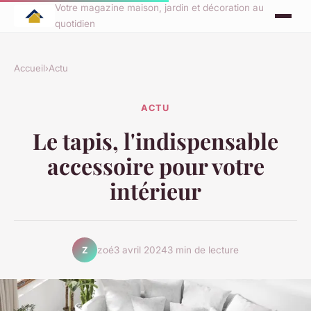
Votre magazine maison, jardin et décoration au
quotidien
Accueil
›
Actu
ACTU
Le tapis, l'indispensable
accessoire pour votre
intérieur
zoé
3 avril 2024
3 min de lecture
Z