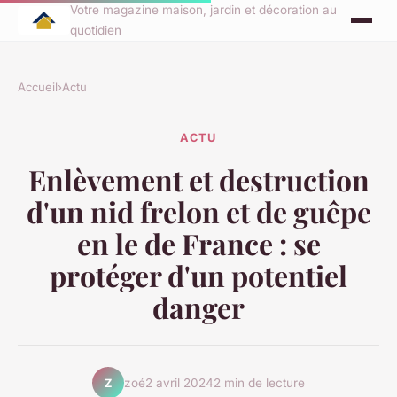
Votre magazine maison, jardin et décoration au
quotidien
Accueil
›
Actu
ACTU
Enlèvement et destruction
d'un nid frelon et de guêpe
en le de France : se
protéger d'un potentiel
danger
zoé
2 avril 2024
2 min de lecture
Z