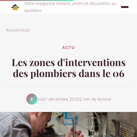
Votre magazine maison, jardin et décoration au
quotidien
Accueil
›
Actu
ACTU
Les zones d'interventions
des plombiers dans le 06
zoé
7 décembre 2022
2 min de lecture
Z