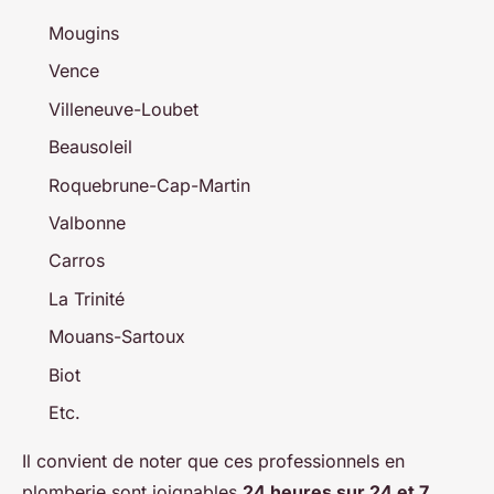
Mougins
Vence
Villeneuve-Loubet
Beausoleil
Roquebrune-Cap-Martin
Valbonne
Carros
La Trinité
Mouans-Sartoux
Biot
Etc.
Il convient de noter que ces professionnels en
plomberie sont joignables
24 heures sur 24 et 7