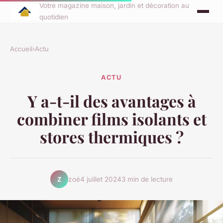
Votre magazine maison, jardin et décoration au
quotidien
Accueil
›
Actu
ACTU
Y a-t-il des avantages à
combiner films isolants et
stores thermiques ?
zoé
4 juillet 2024
3 min de lecture
Z