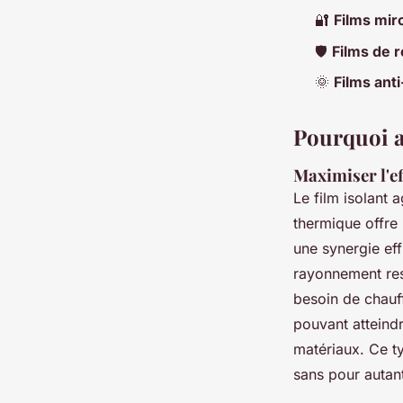
🔐
Films mir
🛡️
Films de 
🌞
Films ant
Pourquoi a
Maximiser l'ef
Le film isolant 
thermique offre 
une synergie eff
rayonnement resta
besoin de chauf
pouvant atteindr
matériaux. Ce t
sans pour autant