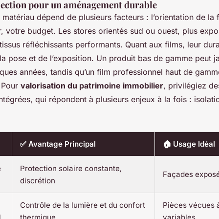
élection pour un aménagement durable
matériau dépend de plusieurs facteurs : l’orientation de la 
ûr, votre budget. Les stores orientés sud ou ouest, plus expo
tissus réfléchissants performants. Quant aux films, leur dur
 la pose et de l’exposition. Un produit bas de gamme peut j
lques années, tandis qu’un film professionnel haut de gamm
. Pour
valorisation du patrimoine immobilier
, privilégiez de
ntégrées, qui répondent à plusieurs enjeux à la fois : isolati
✅ Avantage Principal
🏠 Usage Idéal
e
Protection solaire constante,
Façades exposé
discrétion
Contrôle de la lumière et du confort
Pièces vécues 
l
thermique
variables