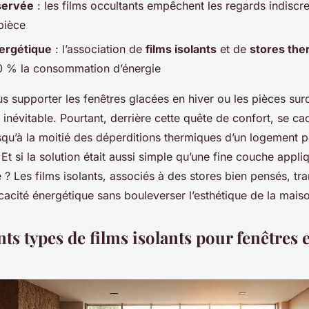
servée
: les films occultants empêchent les regards indiscr
pièce
nergétique
: l’association de
films isolants
et de
stores the
0 % la consommation d’énergie
s supporter les fenêtres glacées en hiver ou les pièces sur
 inévitable. Pourtant, derrière cette quête de confort, se ca
squ’à la moitié des déperditions thermiques d’un logement 
 Et si la solution était aussi simple qu’une fine couche appli
 ? Les films isolants, associés à des stores bien pensés, tr
ficacité énergétique sans bouleverser l’esthétique de la mais
nts types de films isolants pour fenêtres e