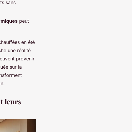
ets sans
rmiques
peut
chauffées en été
che une réalité
peuvent provenir
quée sur la
ansforment
on.
t leurs