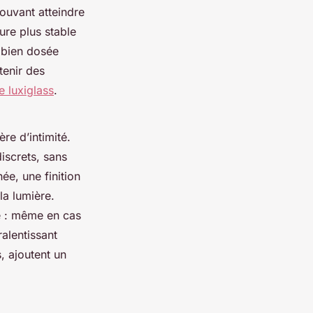
ouvant atteindre
ure plus stable
e bien dosée
tenir des
e luxiglass
.
re d’intimité.
iscrets, sans
ée, une finition
la lumière.
e : même en cas
ralentissant
, ajoutent un