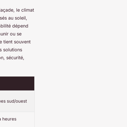
façade, le climat
sés au soleil,
abilité dépend
aunir ou se
e tient souvent
s solutions
on, sécurité,
es sud/ouest
à heures