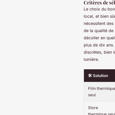
Critères de s
Le choix du bon 
local, et bien s
nécessitent des 
de la qualité de
décoller en que
plus de dix ans
discrètes, bien i
lumière.
🛠️ Solution
Film thermiqu
seul
Store
thermique seu