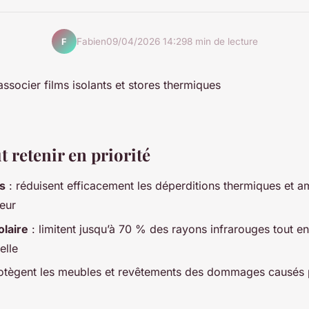
Fabien
09/04/2026 14:29
8 min de lecture
F
ut retenir en priorité
ts
: réduisent efficacement les déperditions thermiques et am
ieur
olaire
: limitent jusqu’à 70 % des rayons infrarouges tout en
elle
otègent les meubles et revêtements des dommages causés p