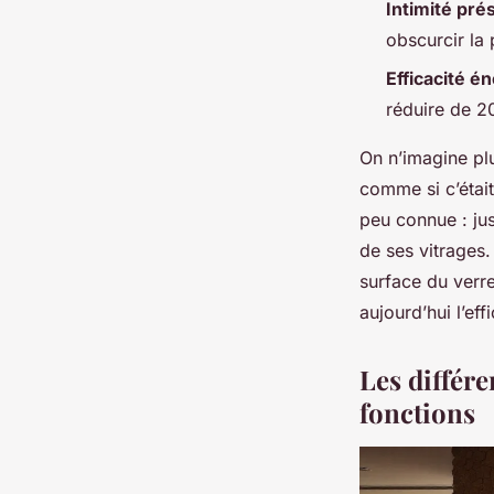
Intimité pré
obscurcir la 
Effi
cacité é
réduire de 2
On n’imagine plu
comme si c’était
peu connue : ju
de ses vitrages.
surface du verre
aujourd’hui l’ef
Les différe
fonctions