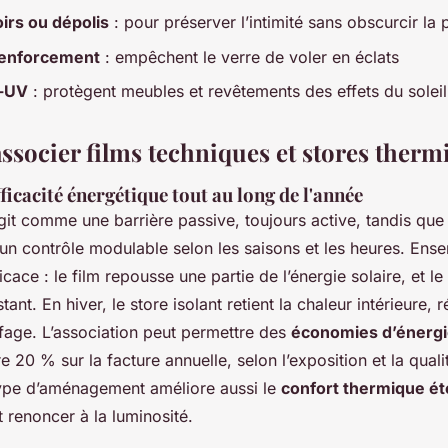
oirs ou dépolis
: pour préserver l’intimité sans obscurcir la 
renforcement
: empêchent le verre de voler en éclats
i-UV
: protègent meubles et revêtements des effets du soleil
ssocier films techniques et stores therm
ficacité énergétique tout au long de l'année
agit comme une barrière passive, toujours active, tandis que 
un contrôle modulable selon les saisons et les heures. Ense
icace : le film repousse une partie de l’énergie solaire, et le
nt. En hiver, le store isolant retient la chaleur intérieure, r
fage. L’association peut permettre des
économies d’énergi
e 20 % sur la facture annuelle, selon l’exposition et la quali
ype d’aménagement améliore aussi le
confort thermique é
 renoncer à la luminosité.