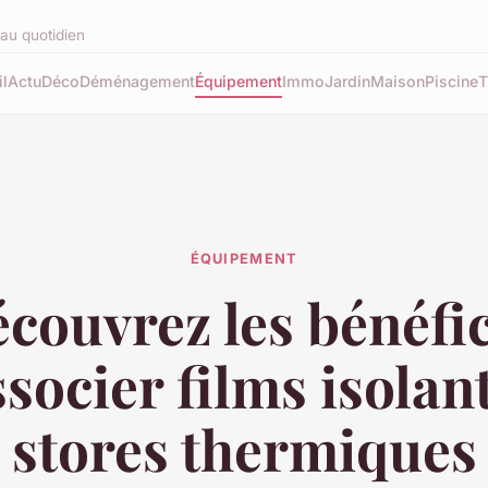
au quotidien
l
Actu
Déco
Déménagement
Équipement
Immo
Jardin
Maison
Piscine
T
ÉQUIPEMENT
couvrez les bénéfi
ssocier films isolant
stores thermiques