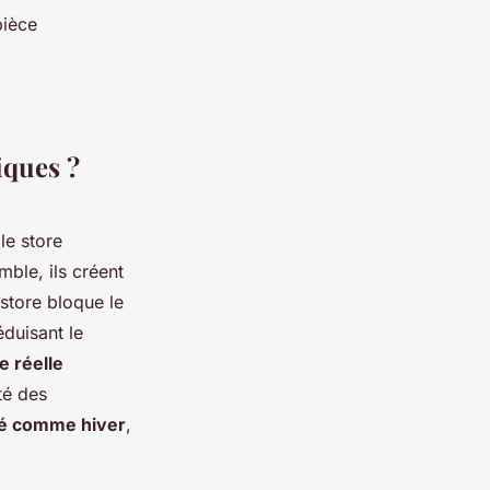
pièce
iques ?
le store
mble, ils créent
 store bloque le
éduisant le
e réelle
té des
té comme hiver
,