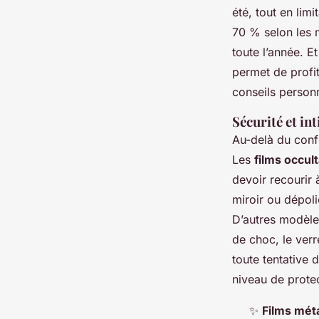
été, tout en limi
70 % selon les m
toute l’année. E
permet de profit
conseils personn
Sécurité et int
Au-delà du confo
Les
films occul
devoir recourir 
miroir ou dépoli
D’autres modèle
de choc, le verre
toute tentative 
niveau de protec
✨
Films méta