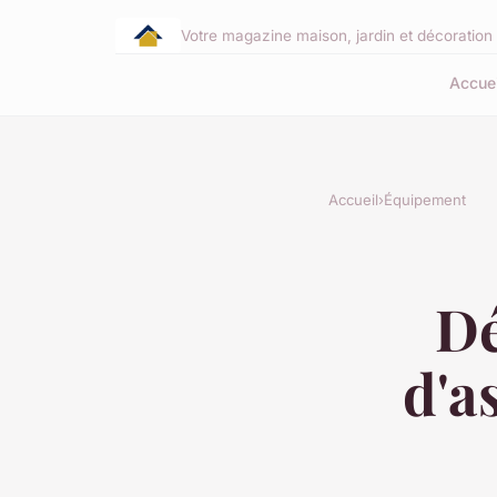
Votre magazine maison, jardin et décoration 
Accuei
Accueil
›
Équipement
Dé
d'a