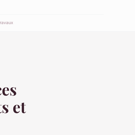
ravaux
ces
s et