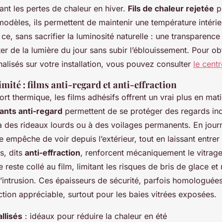
tant les pertes de chaleur en hiver.
Fils de chaleur rejetée
p
odèles, ils permettent de maintenir une température intérie
t ce, sans sacrifier la luminosité naturelle : une transparenc
er de la lumière du jour sans subir l’éblouissement. Pour ob
alisés sur votre installation, vous pouvez consulter
le centr
imité : films anti-regard et anti-effraction
rt thermique, les films adhésifs offrent un vrai plus en matiè
tants anti-regard
permettent de se protéger des regards ind
à des rideaux lourds ou à des voilages permanents. En journ
e empêche de voir depuis l’extérieur, tout en laissant entrer 
s, dits
anti-effraction
, renforcent mécaniquement le vitrag
 reste collé au film, limitant les risques de bris de glace et 
d’intrusion. Ces épaisseurs de sécurité, parfois homologuées
tion appréciable, surtout pour les baies vitrées exposées.
llisés
: idéaux pour réduire la chaleur en été