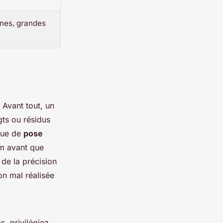
nes, grandes
. Avant tout, un
gts ou résidus
que de
pose
lm avant que
de la précision
on mal réalisée
s, privilégiez