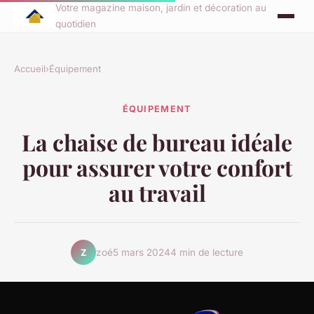
Votre magazine maison, jardin et décoration au
quotidien
Accueil
›
Équipement
ÉQUIPEMENT
La chaise de bureau idéale
pour assurer votre confort
au travail
zoé
5 mars 2024
4 min de lecture
Z