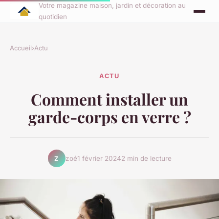
Votre magazine maison, jardin et décoration au
quotidien
Accueil
›
Actu
ACTU
Comment installer un
garde-corps en verre ?
zoé
1 février 2024
2 min de lecture
Z