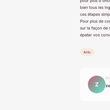
pour plus d'onc
bien tous les i
ces étapes simpl
Pour plus de con
sur la façon de
épater vos conv
Actu
EC
Z
z