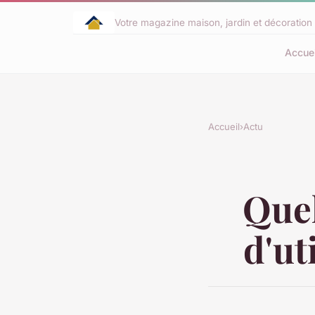
Votre magazine maison, jardin et décoration 
Accuei
Accueil
›
Actu
Quel
d'ut