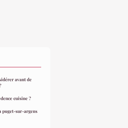
sidérer avant de
?
dence cuisine ?
 à puget-sur-argens