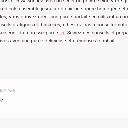
tuosité. Assaisonnez avec du sel et du poivre selon votre 
ngrédients ensemble jusqu'à obtenir une purée homogène et
es, vous pouvez créer une purée parfaite en utilisant un p
seils pratiques et d'astuces, n'hésitez pas à consulter notre 
 se servir d'un presse-purée
ici
. Suivez ces conseils et prép
ives avec une purée délicieuse et crémeuse à souhait.
RIT PAR
oé