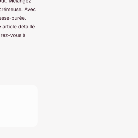
goût. Mélangez
 crémeuse. Avec
resse-purée.
article détaillé
arez-vous à