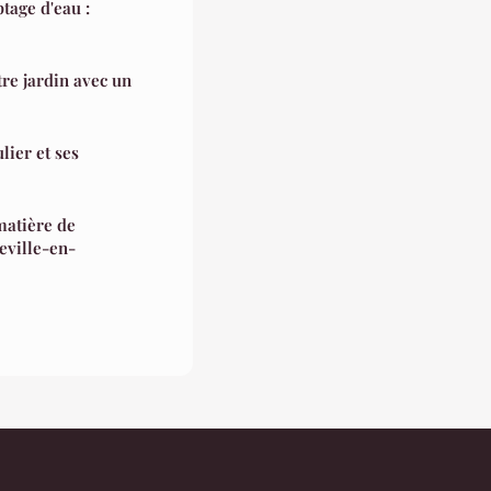
age d'eau :
tre jardin avec un
lier et ses
matière de
eville-en-