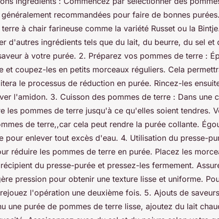
bons ingrédients : Commencez par sélectionner des pommes
nt généralement recommandées pour faire de bonnes purées
erre à chair farineuse comme la variété Russet ou la Bintj
r d'autres ingrédients tels que du lait, du beurre, du sel et
 saveur à votre purée. 2. Préparez vos pommes de terre : Ép
 et coupez-les en petits morceaux réguliers. Cela permett
litera le processus de réduction en purée. Rincez-les ensuit
ever l'amidon. 3. Cuisson des pommes de terre : Dans une 
ire les pommes de terre jusqu'à ce qu'elles soient tendres. V
ommes de terre,,car cela peut rendre la purée collante. Égou
pour enlever tout excès d'eau. 4. Utilisation du presse-pur
ur réduire les pommes de terre en purée. Placez les mor
e récipient du presse-purée et pressez-les fermement. Assu
égère pression pour obtenir une texture lisse et uniforme. Pou
 rejouez l'opération une deuxième fois. 5. Ajouts de saveurs
u une purée de pommes de terre lisse, ajoutez du lait chau