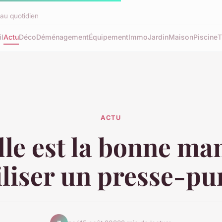
au quotidien
l
Actu
Déco
Déménagement
Équipement
Immo
Jardin
Maison
Piscine
T
ACTU
le est la bonne ma
iliser un presse-pu