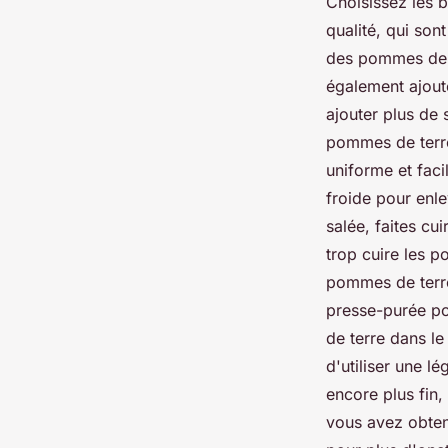
Choisissez les 
qualité, qui so
des pommes de t
également ajoute
ajouter plus de
pommes de terre
uniforme et faci
froide pour enl
salée, faites cu
trop cuire les p
pommes de terre 
presse-purée po
de terre dans l
d'utiliser une l
encore plus fin,
vous avez obten