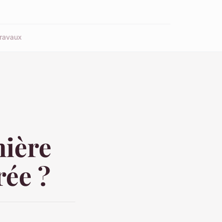
ravaux
nière
rée ?