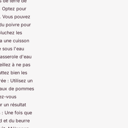
 de terre de
. Optez pour
e. Vous pouvez
 du poivre pour
luchez les
ra une cuisson
e sous l'eau
casserole d'eau
eillez à ne pas
ttez bien les
ée : Utilisez un
ceaux de pommes
rez-vous
r un résultat
 : Une fois que
d et du beurre