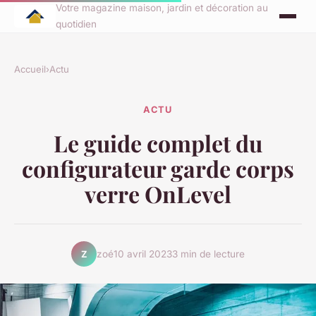
Votre magazine maison, jardin et décoration au
quotidien
Accueil
›
Actu
ACTU
Le guide complet du
configurateur garde corps
verre OnLevel
zoé
10 avril 2023
3 min de lecture
Z