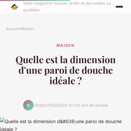
Votre magazine maison, jardin et décoration au
quotidien
Accueil
›
Maison
MAISON
Quelle est la dimension
d'une paroi de douche
idéale ?
Victor
07/02/2024 10:11
4 min de lecture
V