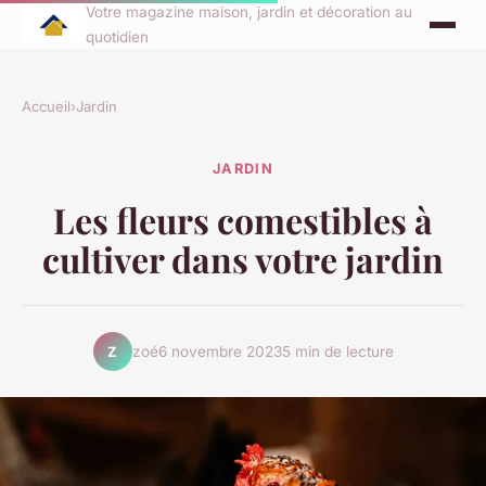
Votre magazine maison, jardin et décoration au
quotidien
Accueil
›
Jardin
JARDIN
Les fleurs comestibles à
cultiver dans votre jardin
zoé
6 novembre 2023
5 min de lecture
Z