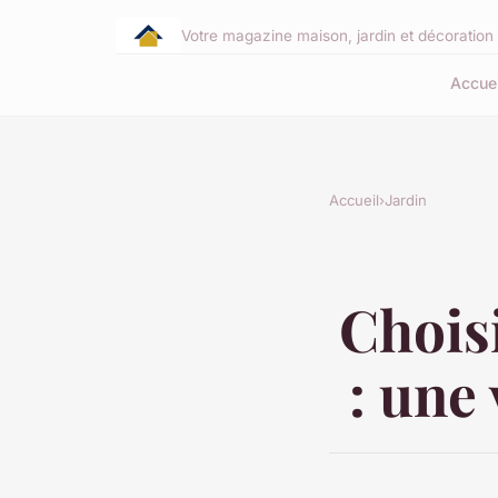
Votre magazine maison, jardin et décoration 
Accuei
Accueil
›
Jardin
Choisi
: une 