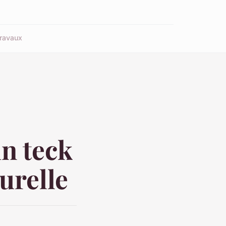
ravaux
in teck
turelle