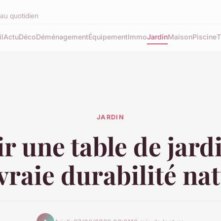
au quotidien
l
Actu
Déco
Déménagement
Équipement
Immo
Jardin
Maison
Piscine
T
JARDIN
r une table de jard
vraie durabilité na