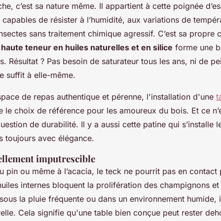
che, c’est sa nature même. Il appartient à cette poignée d’e
, capables de résister à l’humidité, aux variations de tempé
nsectes sans traitement chimique agressif. C’est sa propre 
e
haute teneur en huiles naturelles et en silice
forme une ba
ois. Résultat ? Pas besoin de saturateur tous les ans, ni de pe
se suffit à elle-même.
pace de repas authentique et pérenne, l'installation d'une
t
e le choix de référence pour les amoureux du bois. Et ce n’
estion de durabilité. Il y a aussi cette patine qui s’installe 
is toujours avec élégance.
ellement imputrescible
u pin ou même à l’acacia, le teck ne pourrit pas en contact
huiles internes bloquent la prolifération des champignons et
sous la pluie fréquente ou dans un environnement humide, 
urelle. Cela signifie qu'une table bien conçue peut rester deh