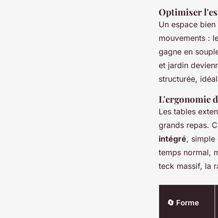
Optimiser l'es
Un espace bien p
mouvements : lev
gagne en souples
et jardin devien
structurée, idéa
L'ergonomie d
Les tables exte
grands repas. C
intégré
, simple 
temps normal, ma
teck massif, la r
🔄 Forme