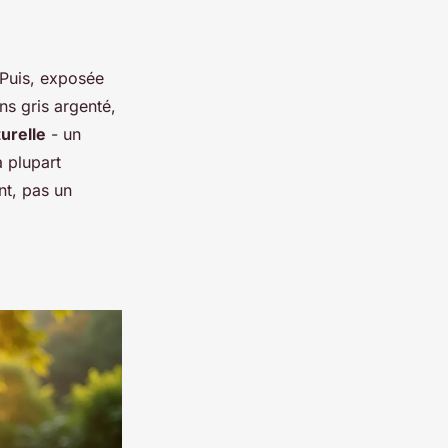
 Puis, exposée
ns gris argenté,
turelle
- un
a plupart
nt, pas un