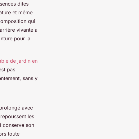
ssences dites
rature et même
composition qui
rrière vivante à
inture pour la
able de jardin en
est pas
lentement, sans y
 prolongé avec
 repoussent les
il conserve son
ors toute