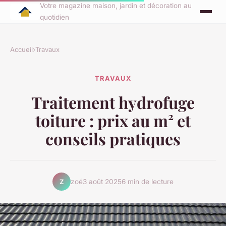
Votre magazine maison, jardin et décoration au
quotidien
Accueil
›
Travaux
TRAVAUX
Traitement hydrofuge
toiture : prix au m² et
conseils pratiques
zoé
3 août 2025
6 min de lecture
Z