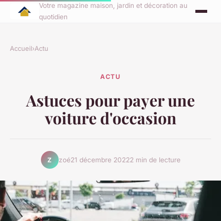
Votre magazine maison, jardin et décoration au
quotidien
Accueil
›
Actu
ACTU
Astuces pour payer une
voiture d'occasion
zoé
21 décembre 2022
2 min de lecture
Z